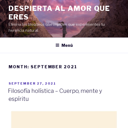
Saltar
DESPIERTA AL AMOR QUE
al
ERES
contenido
Elimina los bloqueos que impiden que experimentes tu
herencia natural.
Menú
MONTH:
SEPTEMBER 2021
PUBLICADO
SEPTEMBER 27, 2021
EL
Filosofía holística – Cuerpo, mente y
espíritu