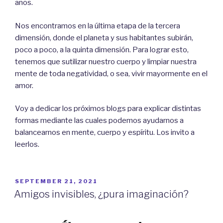
años.
Nos encontramos en la última etapa de la tercera
dimensión, donde el planeta y sus habitantes subirán,
poco a poco, a la quinta dimensión. Para lograr esto,
tenemos que sutilizar nuestro cuerpo y limpiar nuestra
mente de toda negatividad, o sea, vivir mayormente en el
amor.
Voy a dedicar los próximos blogs para explicar distintas
formas mediante las cuales podemos ayudarnos a
balancearnos en mente, cuerpo y espíritu. Los invito a
leerlos.
PUBLICADO
SEPTEMBER 21, 2021
EL
Amigos invisibles, ¿pura imaginación?